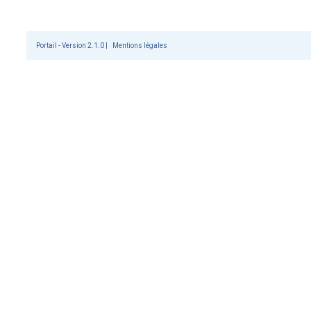
Portail - Version 2.1.0 |
Mentions légales
SUIVEZ VOS PROJET
Projets déposés Proj
Tous les appels à projets du pl